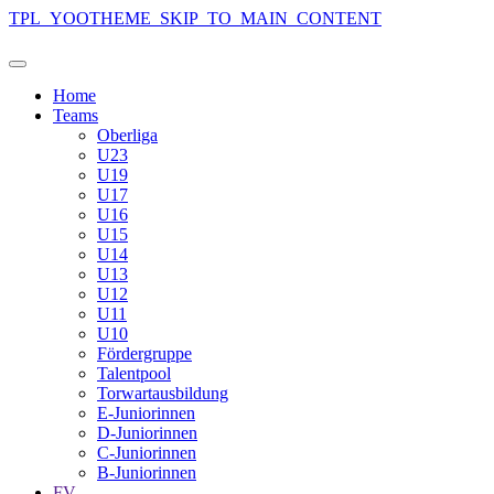
TPL_YOOTHEME_SKIP_TO_MAIN_CONTENT
Home
Teams
Oberliga
U23
U19
U17
U16
U15
U14
U13
U12
U11
U10
Fördergruppe
Talentpool
Torwartausbildung
E-Juniorinnen
D-Juniorinnen
C-Juniorinnen
B-Juniorinnen
FV