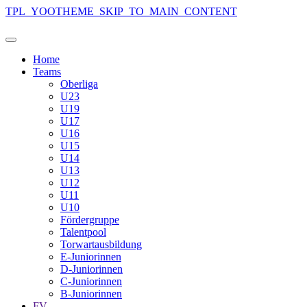
TPL_YOOTHEME_SKIP_TO_MAIN_CONTENT
Home
Teams
Oberliga
U23
U19
U17
U16
U15
U14
U13
U12
U11
U10
Fördergruppe
Talentpool
Torwartausbildung
E-Juniorinnen
D-Juniorinnen
C-Juniorinnen
B-Juniorinnen
FV