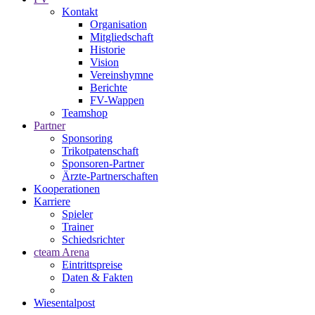
Kontakt
Organisation
Mitgliedschaft
Historie
Vision
Vereinshymne
Berichte
FV-Wappen
Teamshop
Partner
Sponsoring
Trikotpatenschaft
Sponsoren-Partner
Ärzte-Partnerschaften
Kooperationen
Karriere
Spieler
Trainer
Schiedsrichter
cteam Arena
Eintrittspreise
Daten & Fakten
Wiesentalpost