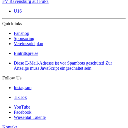
FV Ravensburg auf FuPa
U16
Quicklinks
Fanshop
Sponsoring
Vereinsspielplan
Eintrittspreise
Diese E-Mail-Adresse ist vor Spambots geschützt! Zur
Anzeige muss JavaScript eingeschaltet sein.
Follow Us
Instagram
TikTok
YouTube
Facebook
Wiesental-Talente
Kontakt