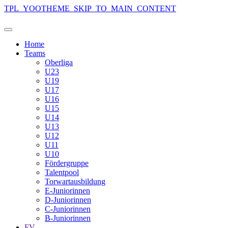
TPL_YOOTHEME_SKIP_TO_MAIN_CONTENT
Home
Teams
Oberliga
U23
U19
U17
U16
U15
U14
U13
U12
U11
U10
Fördergruppe
Talentpool
Torwartausbildung
E-Juniorinnen
D-Juniorinnen
C-Juniorinnen
B-Juniorinnen
FV