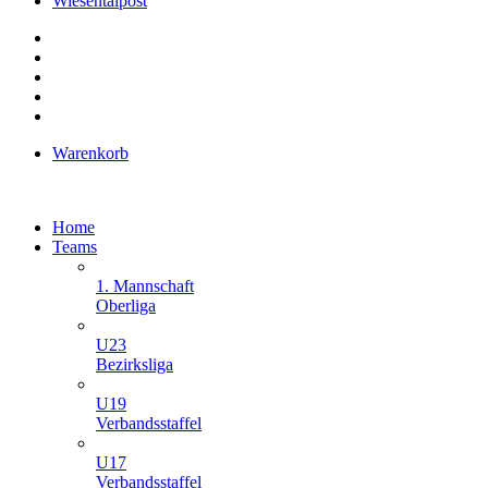
Wiesentalpost
Warenkorb
Home
Teams
1. Mannschaft
Oberliga
U23
Bezirksliga
U19
Verbandsstaffel
U17
Verbandsstaffel