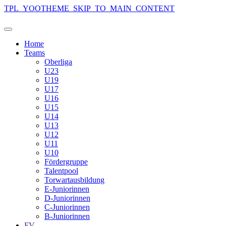
TPL_YOOTHEME_SKIP_TO_MAIN_CONTENT
Home
Teams
Oberliga
U23
U19
U17
U16
U15
U14
U13
U12
U11
U10
Fördergruppe
Talentpool
Torwartausbildung
E-Juniorinnen
D-Juniorinnen
C-Juniorinnen
B-Juniorinnen
FV