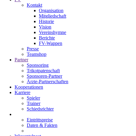
Kontakt
Organisation
Mitgliedschaft
Historie
Vision
Vereinshymne
Berichte
FV-Wappen
Presse
Teamshop
Partner
Sponsoring
Trikotpatenschaft
Sponsoren-Partner
Ärzte-Partnerschaften
Kooperationen
Karriere
Spieler
Trainer
Schiedsrichter
Eintrittspreise
Daten & Fakten