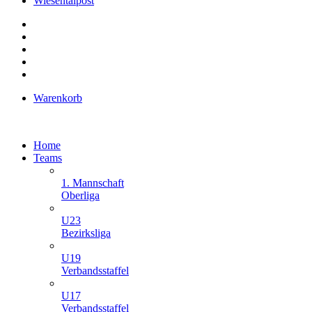
Wiesentalpost
Warenkorb
Home
Teams
1. Mannschaft
Oberliga
U23
Bezirksliga
U19
Verbandsstaffel
U17
Verbandsstaffel