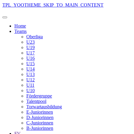
TPL_YOOTHEME_SKIP_TO_MAIN_CONTENT
Home
Teams
Oberliga
U23
U19
U17
U16
U15
U14
U13
U12
U11
U10
Fördergruppe
Talentpool
Torwartausbildung
E-Juniorinnen
D-Juniorinnen
C-Juniorinnen
B-Juniorinnen
FV