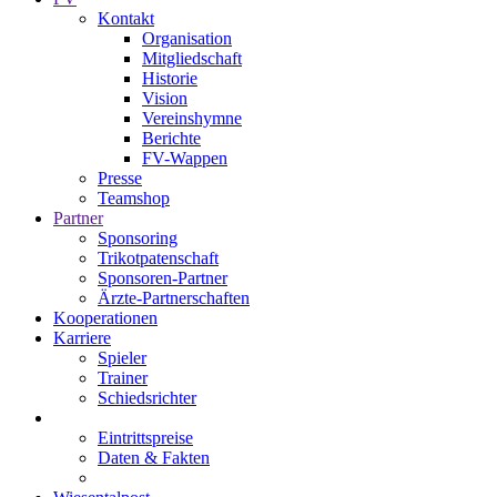
Kontakt
Organisation
Mitgliedschaft
Historie
Vision
Vereinshymne
Berichte
FV-Wappen
Presse
Teamshop
Partner
Sponsoring
Trikotpatenschaft
Sponsoren-Partner
Ärzte-Partnerschaften
Kooperationen
Karriere
Spieler
Trainer
Schiedsrichter
Eintrittspreise
Daten & Fakten