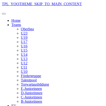
TPL_YOOTHEME_SKIP_TO_MAIN_CONTENT
Home
Teams
Oberliga
U23
U19
U17
U16
U15
U14
U13
U12
U11
U10
Fördergruppe
Talentpool
Torwartausbildung
E-Juniorinnen
D-Juniorinnen
C-Juniorinnen
B-Juniorinnen
FV