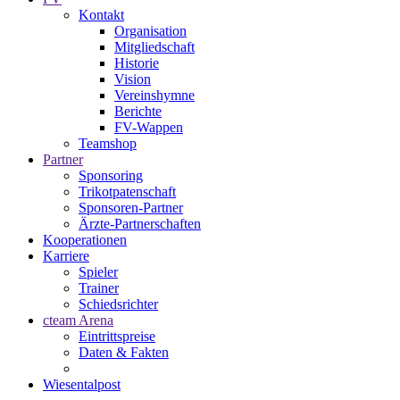
Kontakt
Organisation
Mitgliedschaft
Historie
Vision
Vereinshymne
Berichte
FV-Wappen
Teamshop
Partner
Sponsoring
Trikotpatenschaft
Sponsoren-Partner
Ärzte-Partnerschaften
Kooperationen
Karriere
Spieler
Trainer
Schiedsrichter
cteam Arena
Eintrittspreise
Daten & Fakten
Wiesentalpost